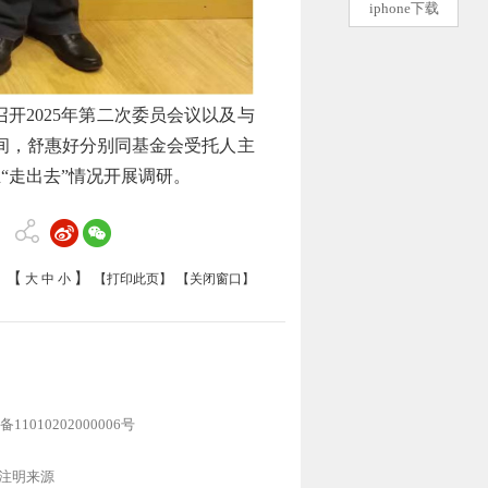
iphone下载
召开
2025
年第
二
次委员会议
以
及与
间，
舒惠
好分别同基金会受托人主
“走出去”情况开展调研。
【
】
大
中
小
【打印此页】
【关闭窗口】
11010202000006号
注明来源