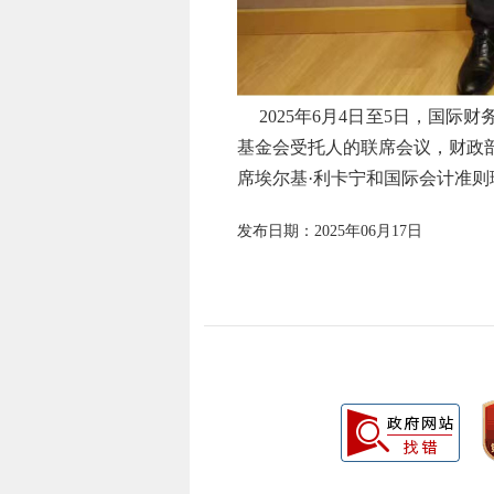
2025
年
6
月
4
日至
5
日，国际财
基金会
受托人的联席会议，
财政
席埃尔基
·
利卡宁
和
国际会计准则
发布日期：2025年06月17日