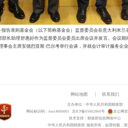
务报告准则基金会（以下简称基金会）监督委员会
在意大利米兰
部部长助理
舒惠好
作为监督委员会委员出席会议并发言。会议期
理事会主席安德烈亚斯
·
巴尔考举行会谈，
并就会计审计服务企业
网站地图
联系我们
主办单位：中华人民共和国财政部
网站标识码：bm14000001
京ICP备05002860号
京公网安备
技术支持：财政部信息网络中心
中华人民共和国财政部 版权所有，如需转载，请