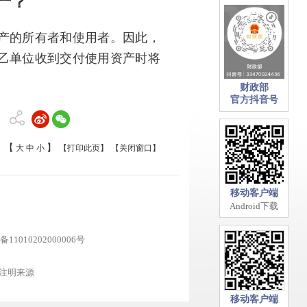
产？
产的所有者和使用者。因此，
乙单位收到交付使用资产时将
财政部
官方抖音号
【
】
大
中
小
【打印此页】
【关闭窗口】
移动客户端
Android下载
11010202000006号
注明来源
移动客户端