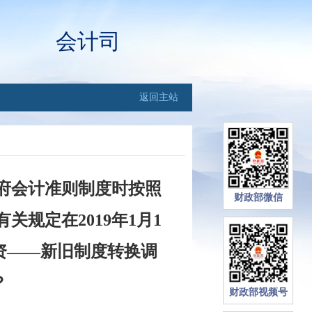
会计司
返回主站
政府会计准则制度时按照
财政部微信
规定在2019年1月1
资——新旧制度转换调
？
财政部视频号