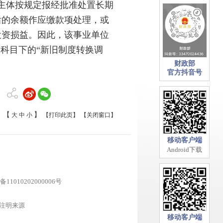
主体按规定报经批准处置长期
后的余额作应缴款项处理，或
投资损益。因此，该事业单位
科目下的“新旧制度转换调
财政部
官方抖音号
【
】
大
中
小
【打印此页】
【关闭窗口】
移动客户端
Android下载
11010202000006号
注明来源
移动客户端