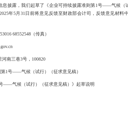
信息披露，我们起草了《企业可持续披露准则第1号——气候（
025年5月31日前将意见反馈至财政部会计司，反馈意见材
。
3016 68552548（传真）
ov.cn
三巷3号，100820
第1号——气候
（
试行）（征求意见稿）
号——气候
（
试行）（征求意见稿）》起草说明
财