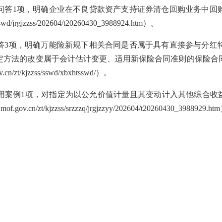
问答1项，明确企业在不良贷款资产支持证券清仓回购业务中回
s/sswd/jrgjzzss/202604/t20260430_3988924.htm
）。
答3项，明确万能险新规下相关合同是否属于具有直接参与分红
定方法的改变属于会计估计变更、适用新保险合同准则的保险合
ov.cn/zt/kjzzss/sswd/xbxhtsswd/
）。
应用案例1项，对指定为以公允价值计量且其变动计入其他综合收
js.mof.gov.cn/zt/kjzzss/srzzzq/jrgjzzyy/202604/t20260430_3988929.htm