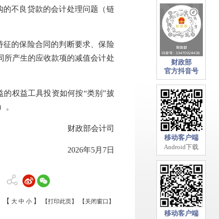
购的不良贷款的会计处理问题（链
特征的保险合同的判断要求、保险
同所产生的应收款项的减值会计处
财政部
官方抖音号
益的权益工具投资如何按“类别”披
）。
财政部会计司
移动客户端
Android下载
2026年5月7日
【
】
大
中
小
【打印此页】
【关闭窗口】
移动客户端