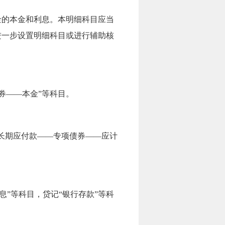
金的
本金和利息。
本明细科目应当
进一步设置明细科目或进行辅助核
券
—
—
本金”等科目。
长期应付款
—
—
专项债券
—
—
应计
息
”
等科目，贷记“银行存款”等科