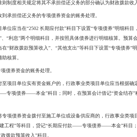
准则制度相关规定将其不承担偿还义务的部分确认为财政拨款收
收到承担偿还义务的专项债券资金的账务处理。
目单位应当在“
250
2
长期应付款
”科目下设置“专项债券”明细科
”、“利息”两个明细科目，
并按照具体债券进行明细核算。预算
在“财政拨款预算收入”、“其他支出”等科目下设置“专项债券”
辅助核算。
专项
债券
资金的账务处理。
付至项目单位实有资金账户的，行政事业类项目单位应当根据确定
—
—
专项债券
—
—
本金”科目；同时，在预算会计借记“资金结存”
将专项债券资金拨付至施工单位或设备供应商的，行政事业类项
建工程”等科目，贷记“长期应付款
—
—
专项债券
—
—
本金”科目
财政拨款预算收入”科目。