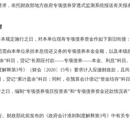
要求，依托财政部地方政府专项债券穿透式监测系统报送有关报
理
当自本规定施行之日，对本单位现有专项债券资金作如下新旧衔接
照需由本单位承担本息偿还义务的专项债券本金金额，以及本级
余”科目
，贷记“长期应付款
—
—
专项债券
—
—
本金、利息”科目
度解释第
3号
》
（财会〔2020〕15号）
要求计入应缴财政款，且尚
目，
贷
记“累计盈余”科目；同时，在预算会计借记“资金结存”科
行之日，编制“专项债券项目投资表”和“专项债券资金还款情况表”
起施行。财政部此前发布的《政府会计准则制度解释第3号》中有关